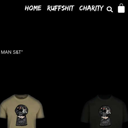
Home
Ruffshit
Charity
K MAN S&T“