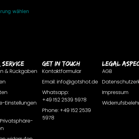
rung wählen
 Service
Get In Touch
Legal Aspe
en & Rückgaben
Kontaktformular
AGB
en
Email: info@gotshot.de
Datenschutzer
ten
Whatsapp:
Impressum
+49 152 2539 5978
e-Einstellungen
Widerrufsbeleh
Phone: +49 152 2539
5978
r Privatsphäre-
en
gen widerrufen