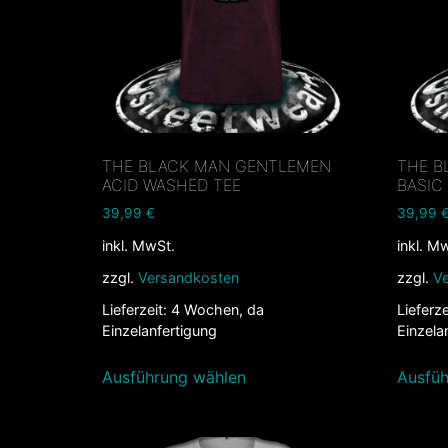
THE BLACK MAN GENTLEMEN
THE B
ACID WASHED TEE
BASIC
39,99
€
39,99
inkl. MwSt.
inkl. M
zzgl.
Versandkosten
zzgl.
V
Lieferzeit:
4 Wochen, da
Lieferze
Einzelanfertigung
Einzela
Ausführung wählen
Ausfüh