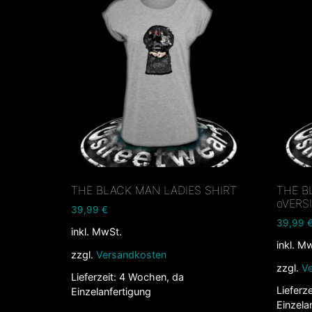
THE BLACK MAN LADIES SHIRT
THE B
oVERS
39,99
€
39,99
inkl. MwSt.
inkl. M
zzgl.
Versandkosten
zzgl.
V
Lieferzeit:
4 Wochen, da
Lieferze
Einzelanfertigung
Einzela