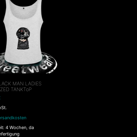
LACK MAN LADIES
IZED TANKToP
€
wSt.
ersandkosten
it:
4 Wochen, da
nfertigung