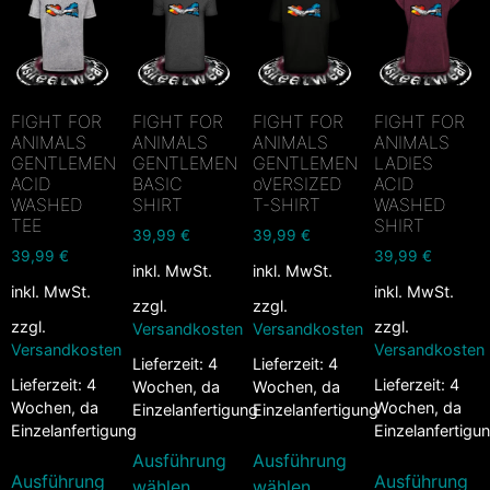
FIGHT FOR
FIGHT FOR
FIGHT FOR
FIGHT FOR
ANIMALS
ANIMALS
ANIMALS
ANIMALS
GENTLEMEN
GENTLEMEN
GENTLEMEN
LADIES
ACID
BASIC
oVERSIZED
ACID
WASHED
SHIRT
T-SHIRT
WASHED
TEE
SHIRT
39,99
€
39,99
€
39,99
€
39,99
€
inkl. MwSt.
inkl. MwSt.
inkl. MwSt.
inkl. MwSt.
zzgl.
zzgl.
zzgl.
zzgl.
Versandkosten
Versandkosten
Versandkosten
Versandkosten
Lieferzeit:
4
Lieferzeit:
4
Lieferzeit:
4
Lieferzeit:
4
Wochen, da
Wochen, da
Wochen, da
Wochen, da
Einzelanfertigung
Einzelanfertigung
Einzelanfertigung
Einzelanfertigu
Ausführung
Ausführung
Ausführung
Ausführung
wählen
wählen