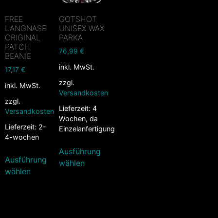
FREE
GOTSHOT
LANGNASE
UNISEX WAX
ORIGINAL
PARKA
PATCH
76,99
€
BEANIE
inkl. MwSt.
17,17
€
zzgl.
inkl. MwSt.
Versandkosten
zzgl.
Lieferzeit:
4
Versandkosten
Wochen, da
Lieferzeit:
2-
Einzelanfertigung
4-wochen
Ausführung
Ausführung
wählen
wählen