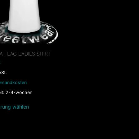
A FLAG LADIES SHIRT
€
wSt.
ersandkosten
it:
2-4-wochen
rung wählen