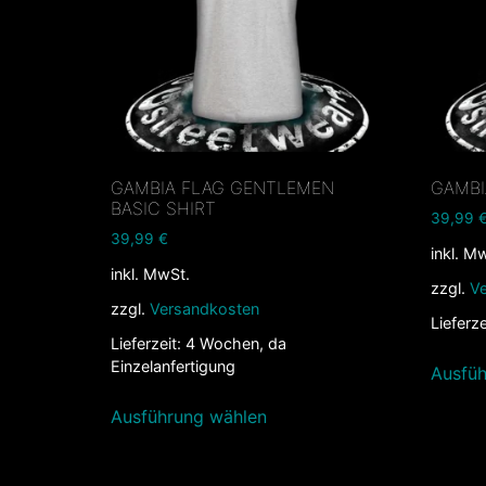
GAMBIA FLAG GENTLEMEN
GAMBI
BASIC SHIRT
39,99
39,99
€
inkl. M
inkl. MwSt.
zzgl.
V
zzgl.
Versandkosten
Lieferze
Lieferzeit:
4 Wochen, da
Einzelanfertigung
Ausfüh
Ausführung wählen