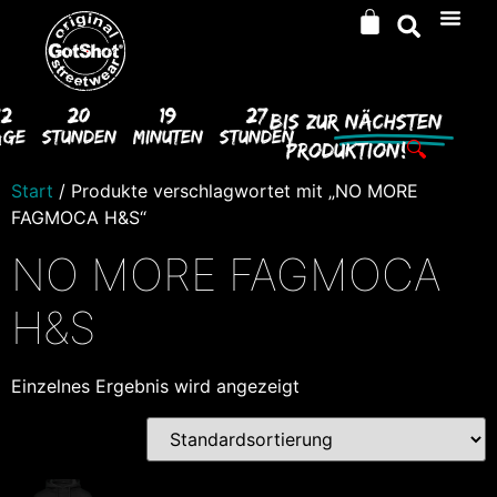
12
20
19
27
Bis Zur
Nächsten
age
Stunden
Minuten
Stunden
Produktion!
🔍
Start
/ Produkte verschlagwortet mit „NO MORE
FAGMOCA H&S“
NO MORE FAGMOCA
H&S
Einzelnes Ergebnis wird angezeigt