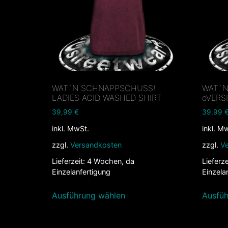
WAT`N SCHNAPPSCHUSS!
WAT`N
LADIES ACID WASHED SHIRT
oVERS
39,99
€
39,99
inkl. MwSt.
inkl. M
zzgl.
Versandkosten
zzgl.
V
Lieferzeit:
4 Wochen, da
Lieferze
Einzelanfertigung
Einzela
Ausführung wählen
Ausfüh