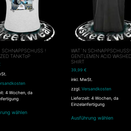
 SCHNAPPSCHUSS !
WAT`N SCHNAPPSCHUSS!
IZED TANKToP
GENTLEMEN ACID WASHED
SHIRT
€
39,99
€
wSt.
inkl. MwSt.
ersandkosten
zzgl.
Versandkosten
it:
4 Wochen, da
Lieferzeit:
4 Wochen, da
nfertigung
Einzelanfertigung
rung wählen
Ausführung wählen