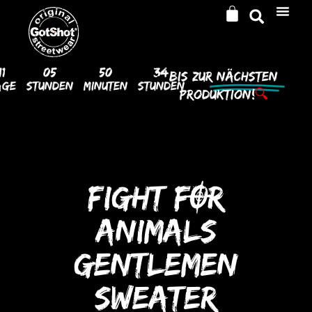
11
05
50
34
Bis Zur
Nächsten
age
Stunden
Minuten
Stunden
Produktion!
🔍
FIGHT FOR
ANIMALS
GENTLEMEN
SWEATER