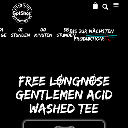
01
01
00
58
Bis Zur
Nächsten
age
Stunden
Minuten
Stunden
Produktion!
🔍
FREE LONGNOSE
GENTLEMEN ACID
WASHED TEE