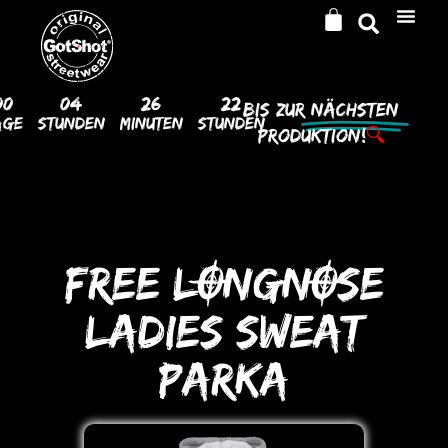
00
04
26
21
Bis Zur
Nächsten
age
Stunden
Minuten
Stunden
Produktion!
🔍
FREE LONGNOSE
LADIES SWEAT
PARKA