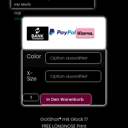
inkl. MwSt.
zzgl.
Versandkosten
Color
X-
Size
In Den Warenkorb
GotShot® mit Glock 17
FREE LONGNOSE Print