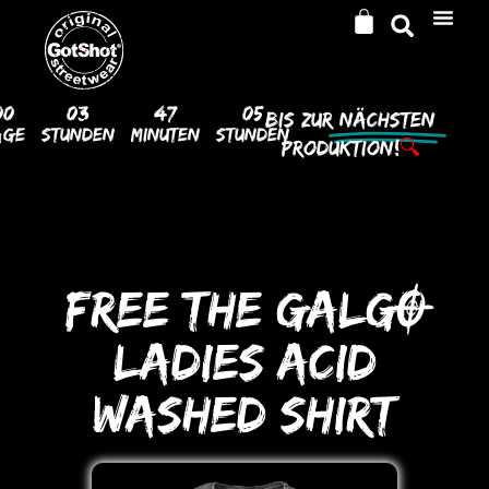
00
03
47
04
Bis Zur
Nächsten
age
Stunden
Minuten
Stunden
Produktion!
🔍
FREE THE GALGO
LADIES ACID
WASHED SHIRT