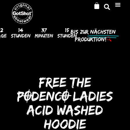
12
14
37
15
Bis Zur
Nächsten
age
Stunden
Minuten
Stunden
Produktion!
🔍
FREE THE
PODENCO LADIES
ACID WASHED
HooDIE