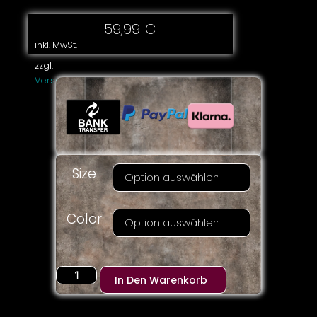
59,99
€
inkl. MwSt.
zzgl.
Versandkosten
Size
Color
In Den Warenkorb