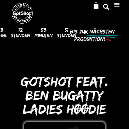
13
12
53
51
Bis Zur
Nächsten
age
Stunden
Minuten
Stunden
Produktion!
🔍
GotShot feat.
BEN BUGATTY
LADIES HOODIE