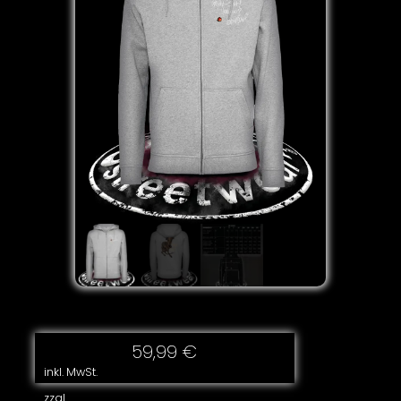
59,99
€
inkl. MwSt.
zzgl.