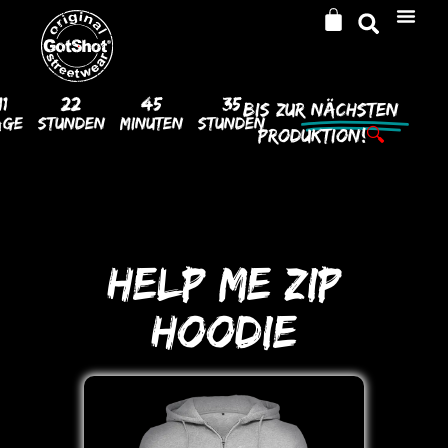
11
22
45
35
Bis Zur
Nächsten
age
Stunden
Minuten
Stunden
Produktion!
🔍
HELP ME ZIP
HooDIE