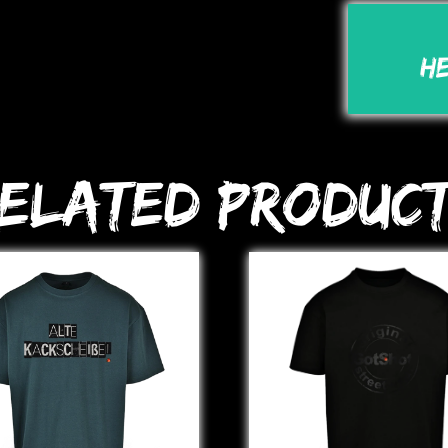
H
elated Produc