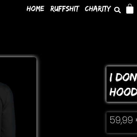
Home
Ruffshit
Charity
I DoN
HooD
59,99