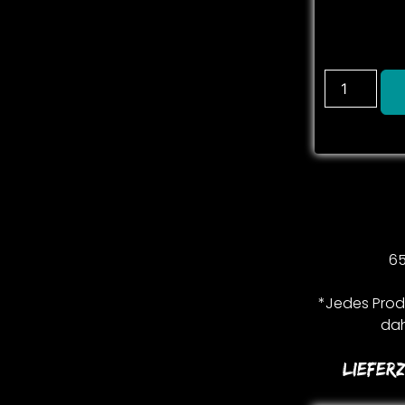
65
*Jedes Produ
dah
Lieferz