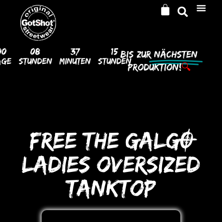
00
08
37
15
Bis Zur
Nächsten
age
Stunden
Minuten
Stunden
Produktion!
🔍
FREE THE GALGO
LADIES oVERSIZED
TANKToP