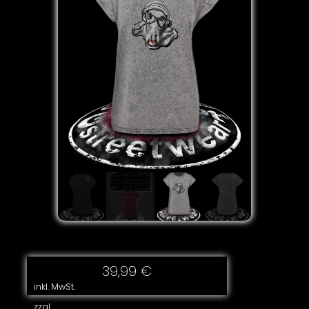
39,99
€
inkl. MwSt.
zzgl.