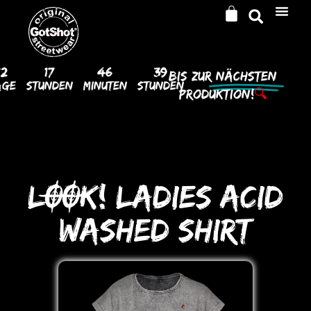
12
17
46
39
Bis Zur
Nächsten
age
Stunden
Minuten
Stunden
Produktion!
🔍
LOOK! LADIES ACID
WASHED SHIRT