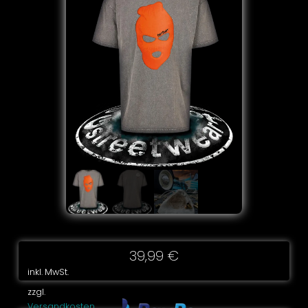
39,99
€
inkl. MwSt.
zzgl.
Versandkosten