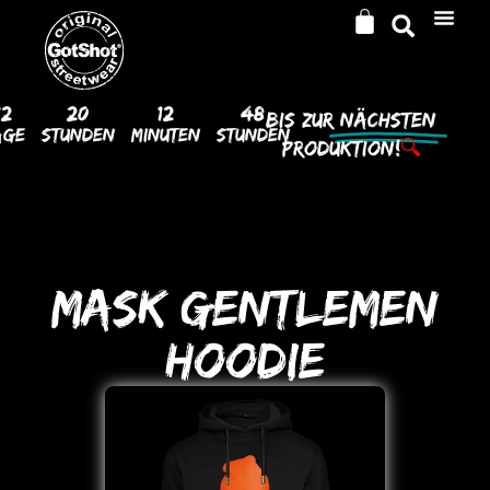
12
20
12
48
Bis Zur
Nächsten
age
Stunden
Minuten
Stunden
Produktion!
🔍
MASK GENTLEMEN
HooDIE