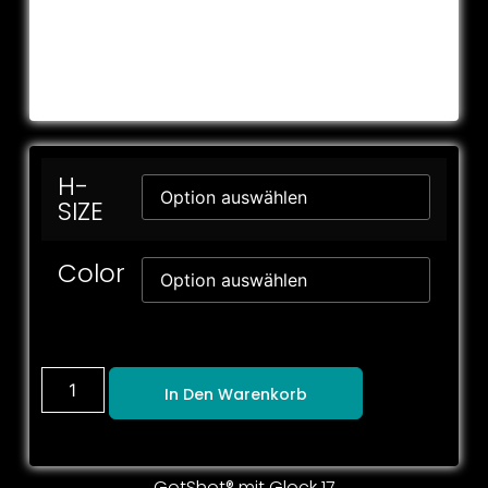
H-
SIZE
Color
In Den Warenkorb
GotShot® mit Glock 17