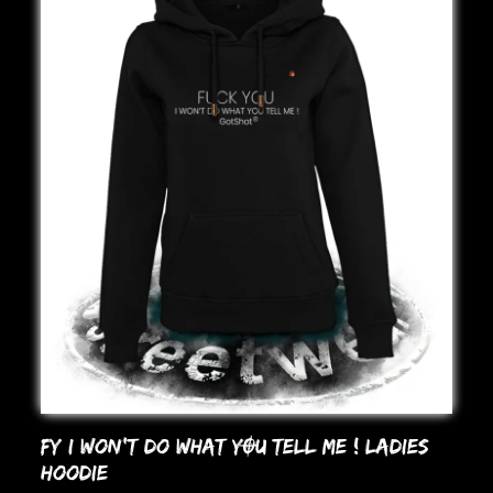
FY I WoN’T Do WHAT YOU TELL ME ! LADIES
HooDIE