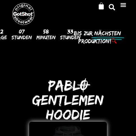
12
07
58
33
Bis Zur
Nächsten
age
Stunden
Minuten
Stunden
Produktion!
🔍
PABLO
GENTLEMEN
HooDIE