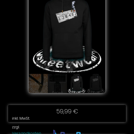
59,99
€
inkl. MwSt.
zzgl.
Versandkosten