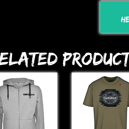
H
elated Produc