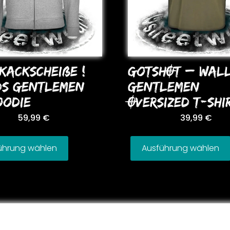
KACKSCHEIßE !
GoTSHOT – WAL
DS GENTLEMEN
GENTLEMEN
ooDIE
OVERSIZED T-SHI
59,99
€
39,99
€
ührung wählen
Ausführung wählen