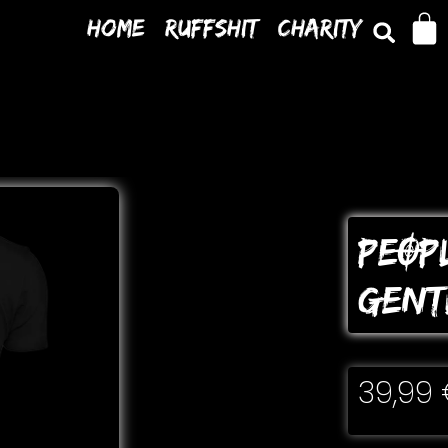
Home
Ruffshit
Charity
PEOP
GENT
39,99