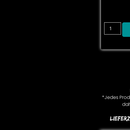
*Jedes Produ
dah
Lieferz