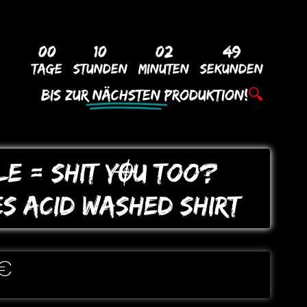
00
10
02
48
Tage
Stunden
Minuten
Sekunden
Bis Zur
Nächsten
Produktion!
🔍
LE = SHIT YOU Too?
ES ACID WASHED SHIRT
€