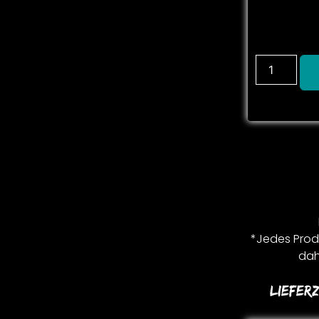
*Jedes Produ
dah
Lieferz