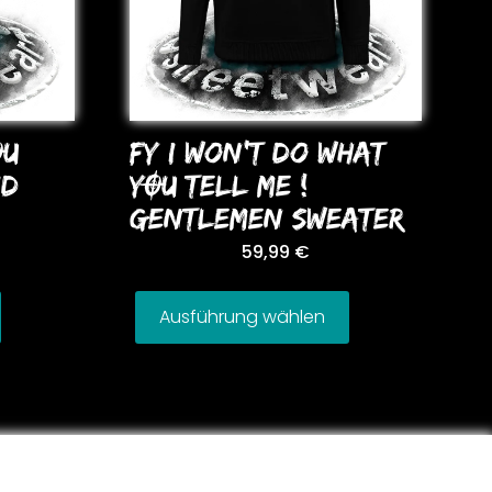
OU
FY I WoN’T Do WHAT
ID
YOU TELL ME !
GENTLEMEN SWEATER
59,99
€
Ausführung wählen