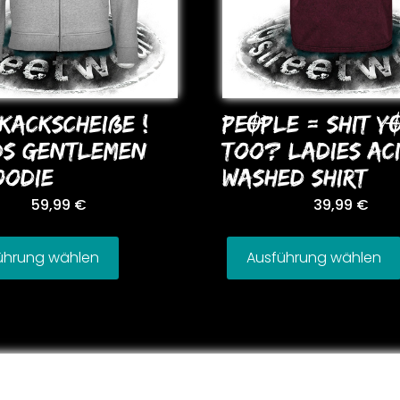
KACKSCHEIßE !
PEOPLE = SHIT Y
DS GENTLEMEN
Too? LADIES AC
ooDIE
WASHED SHIRT
59,99
€
39,99
€
ührung wählen
Ausführung wählen