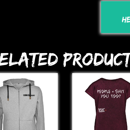
H
elated Produc