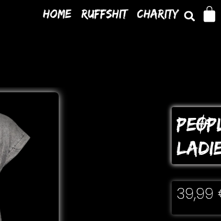
Home
Ruffshit
Charity
PEOP
LADI
39,99