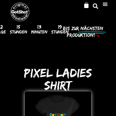
12
15
13
19
Bis Zur
Nächsten
age
Stunden
Minuten
Stunden
Produktion!
🔍
PIXEL LADIES
SHIRT