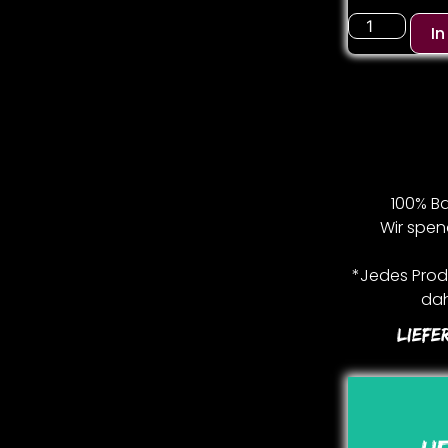
I
100% Ba
Wir spen
*Jedes Produ
dah
Liefe