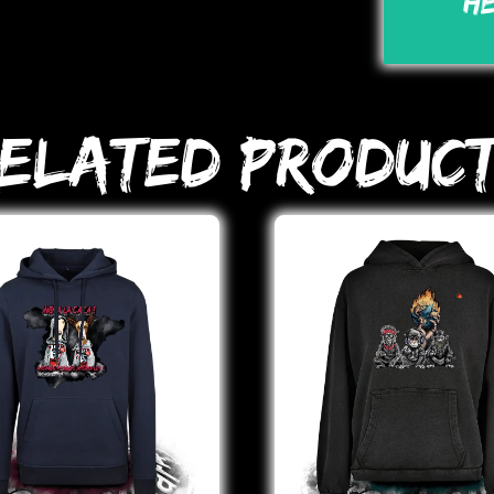
H
elated Produc