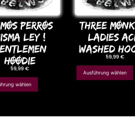
SMOS PERROS
THREE MONK
ISMA LEY !
LADIES AC
ENTLEMEN
WASHED Hoo
59,99
€
HOODIE
59,99
€
Ausführung wählen
ührung wählen