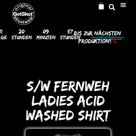
11
20
09
57
Bis Zur
Nächsten
age
Stunden
Minuten
Stunden
Produktion!
🔍
S/W FERNWEH
LADIES ACID
WASHED SHIRT