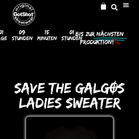
01
09
15
00
Bis Zur
Nächsten
age
Stunden
Minuten
Stunden
Produktion!
🔍
SAVE THE GALGOS
LADIES SWEATER