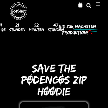
11
21
52
47
Bis Zur
Nächsten
age
Stunden
Minuten
Stunden
Produktion!
🔍
SAVE THE
PODENCOS ZIP
HOODIE