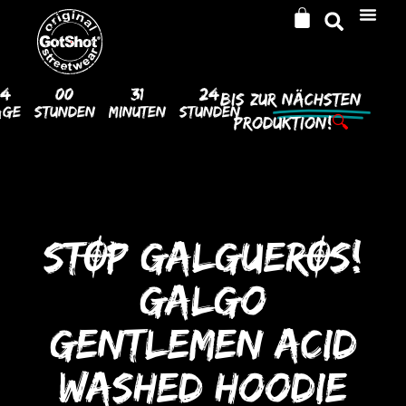
14
00
31
23
Bis Zur
Nächsten
age
Stunden
Minuten
Stunden
Produktion!
🔍
STOP GALGUEROS!
Galgo
GENTLEMEN ACID
WASHED HooDIE