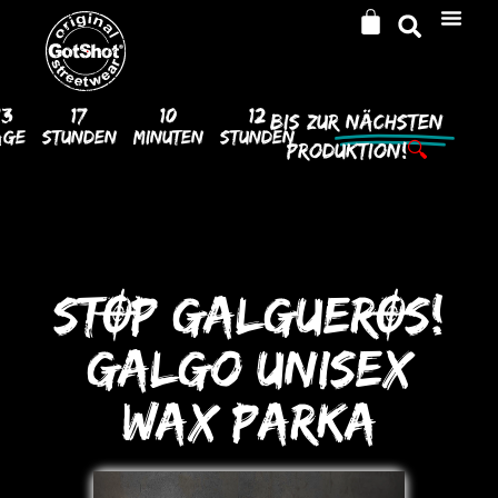
13
17
10
12
Bis Zur
Nächsten
age
Stunden
Minuten
Stunden
Produktion!
🔍
STOP GALGUEROS!
Galgo UNISEX
WAX PARKA