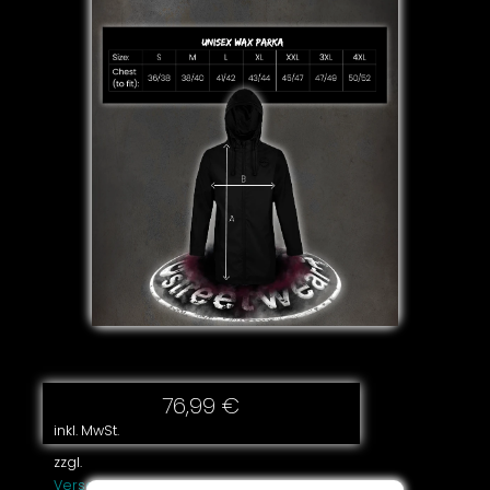
76,99
€
inkl. MwSt.
zzgl.
Versandkosten