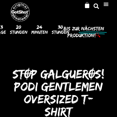
13
20
24
30
Bis Zur
Nächsten
age
Stunden
Minuten
Stunden
Produktion!
🔍
STOP GALGUEROS!
Podi GENTLEMEN
oVERSIZED T-
SHIRT