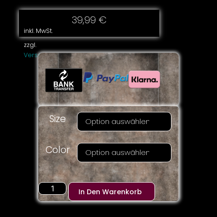
39,99
€
inkl. MwSt.
zzgl.
Versandkosten
Size
Color
In Den Warenkorb