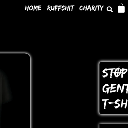
Home
Ruffshit
Charity
STOP
GEN
T-SH