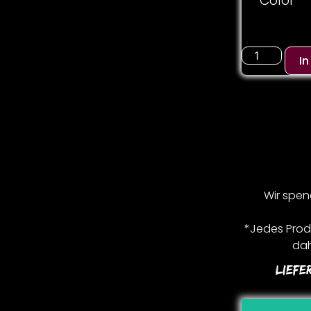
Color
I
Wir spen
*Jedes Produ
dah
Liefe