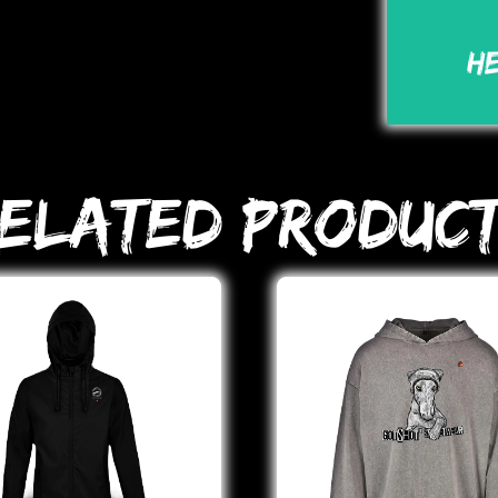
H
elated Produc