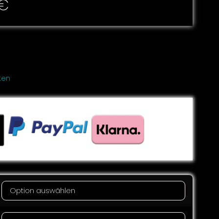
€
ten