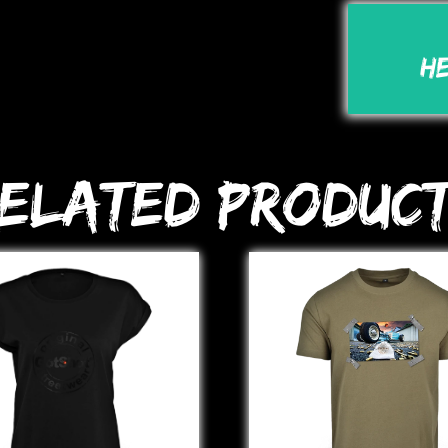
H
elated Produc