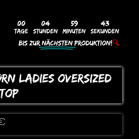
00
04
59
42
Tage
Stunden
Minuten
Sekunden
Bis Zur
Nächsten
Produktion!
🔍
ORN LADIES oVERSIZED
ToP
€