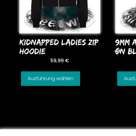
KIDNAPPED LADIES ZIP
9MM 
HooDIE
ON BL
59,99
€
Ausführung wählen
Ausf