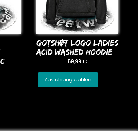
GoTSHOT LoGo LADIES
!
ACID WASHED HooDIE
IC
59,99
€
Ausführung wählen