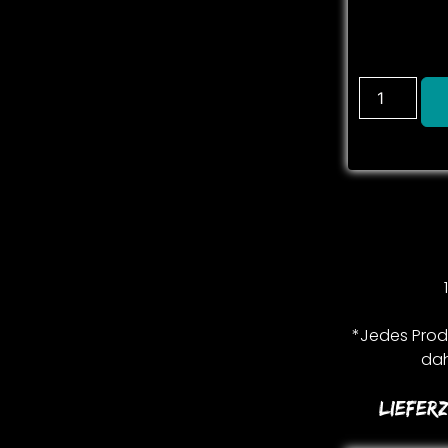
*Jedes Produ
dah
Lieferz