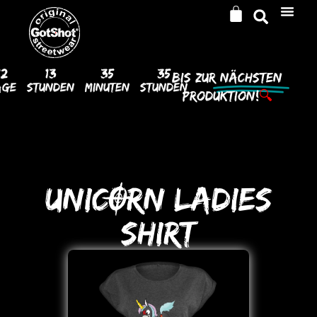
12
13
35
35
Bis Zur
Nächsten
age
Stunden
Minuten
Stunden
Produktion!
🔍
UNICORN LADIES
SHIRT