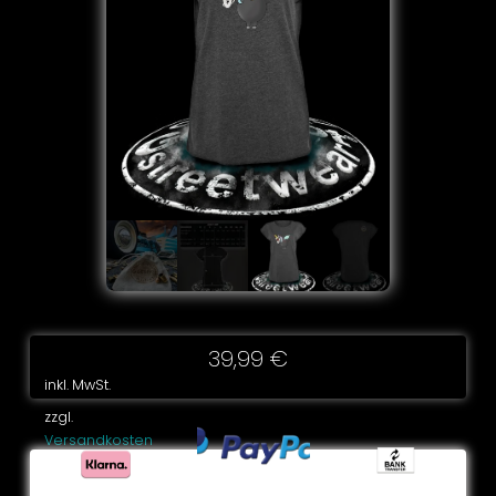
39,99
€
inkl. MwSt.
zzgl.
Versandkosten