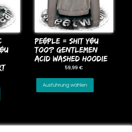
c
PEOPLE = SHIT YOU
YOU
Too? GENTLEMEN
ACID WASHED HooDIE
RT
59,99
€
Ausführung wählen