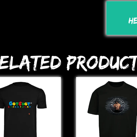
H
elated Produc