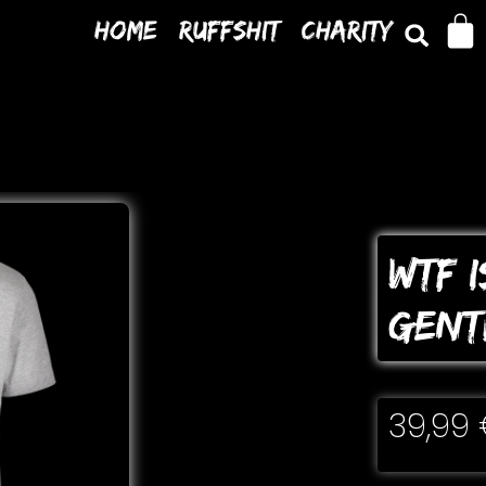
Home
Ruffshit
Charity
WTF 
GENT
39,99