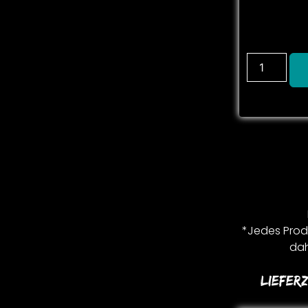
*Jedes Produ
dah
Lieferz