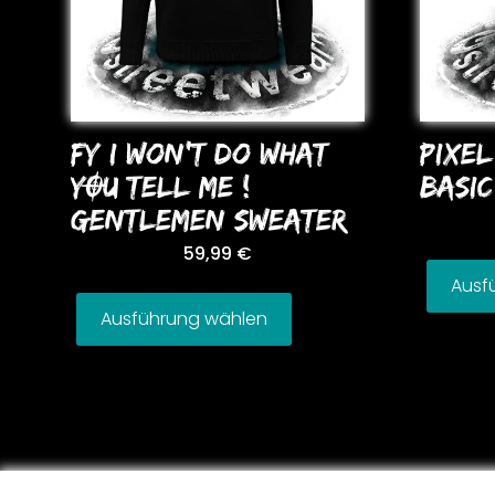
FY I WoN’T Do WHAT
PIXE
YOU TELL ME !
BASIC
GENTLEMEN SWEATER
59,99
€
Ausf
Ausführung wählen