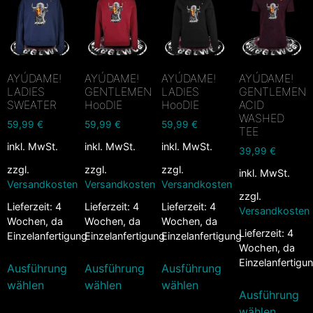
AYÚDAME!
AYÚDAME!
AYÚDAME!
AYÚDAME!
LADIES
GENTLEMEN
LADIES
GENTLEMEN
SWEATER
HooDIE
HooDIE
ACID
WASHED
59,99
€
59,99
€
59,99
€
TEE
inkl. MwSt.
inkl. MwSt.
inkl. MwSt.
39,99
€
zzgl.
zzgl.
zzgl.
inkl. MwSt.
Versandkosten
Versandkosten
Versandkosten
zzgl.
Lieferzeit:
4
Lieferzeit:
4
Lieferzeit:
4
Versandkosten
Wochen, da
Wochen, da
Wochen, da
Lieferzeit:
4
Einzelanfertigung
Einzelanfertigung
Einzelanfertigung
Wochen, da
Einzelanfertigu
Ausführung
Ausführung
Ausführung
wählen
wählen
wählen
Ausführung
wählen