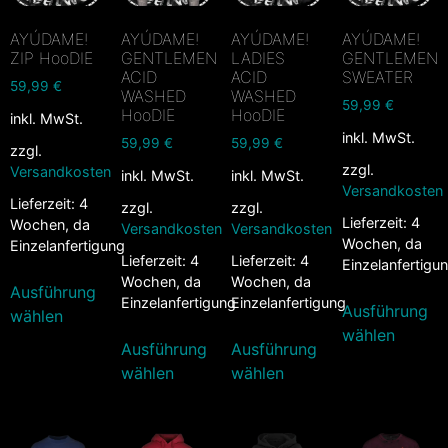
AYÚDAME!
AYÚDAME!
AYÚDAME!
AYÚDAME!
ZIP HooDIE
GENTLEMEN
LADIES
GENTLEMEN
ACID
ACID
SWEATER
59,99
€
WASHED
WASHED
59,99
€
HooDIE
HooDIE
inkl. MwSt.
inkl. MwSt.
59,99
€
59,99
€
zzgl.
zzgl.
Versandkosten
inkl. MwSt.
inkl. MwSt.
Versandkosten
Lieferzeit:
4
zzgl.
zzgl.
Lieferzeit:
4
Wochen, da
Versandkosten
Versandkosten
Wochen, da
Einzelanfertigung
Lieferzeit:
4
Lieferzeit:
4
Einzelanfertigu
Wochen, da
Wochen, da
Ausführung
Einzelanfertigung
Einzelanfertigung
Ausführung
wählen
wählen
Ausführung
Ausführung
wählen
wählen