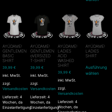
AYÚDAME!
AYÚDAME!
AYÚDAME!
AYÚDAME!
GENTLEMEN
GENTLEMEN
LADIES
LADIES
BASIC
oVERSIZED
ACID
SHIRT
SHIRT
T-SHIRT
WASHED
SHIRT
Ausführung
39,99
€
39,99
€
39,99
€
wählen
inkl. MwSt.
inkl. MwSt.
inkl. MwSt.
zzgl.
zzgl.
zzgl.
Versandkosten
Versandkosten
Versandkosten
Lieferzeit:
4
Lieferzeit:
4
Lieferzeit:
4
Wochen, da
Wochen, da
Wochen, da
Einzelanfertigung
Einzelanfertigung