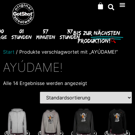
00
01
57
36
Bis Zur
Nächsten
age
Stunden
Minuten
Stunden
Produktion!
🔍
Start
/ Produkte verschlagwortet mit „AYÚDAME!“
AYÚDAME!
Alle 14 Ergebnisse werden angezeigt