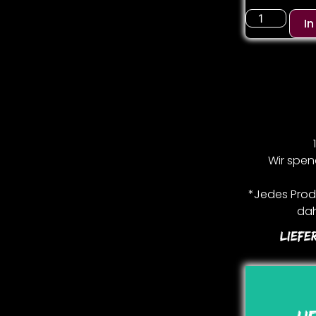
I
Wir spen
*Jedes Produ
dah
Liefe