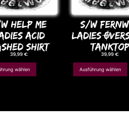
/W HELP ME
S/W FERN
ADIES ACID
LADIES OVER
SHED SHIRT
TANKTo
39,99
€
39,99
€
ührung wählen
Ausführung wählen