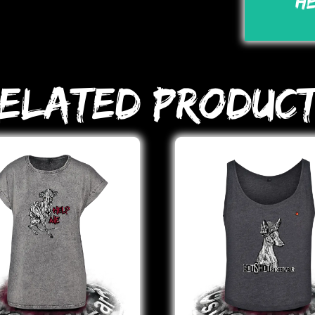
H
elated Produc