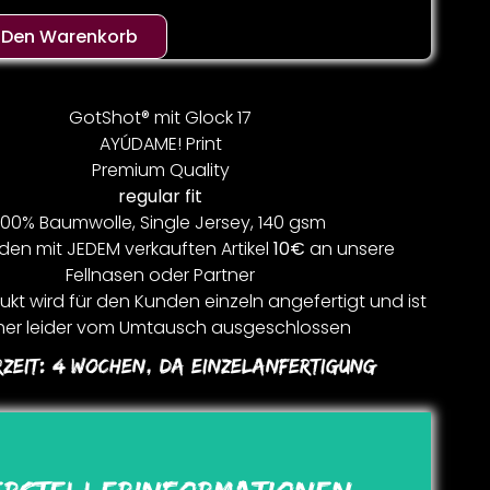
n Den Warenkorb
GotShot® mit Glock 17
AYÚDAME! Print
Premium Quality
regular fit
100% Baumwolle, Single Jersey, 140 gsm
den mit JEDEM verkauften Artikel
10€
an unsere
Fellnasen oder Partner
kt wird für den Kunden einzeln angefertigt und ist
er leider vom Umtausch ausgeschlossen
rzeit:
4 Wochen, Da Einzelanfertigung