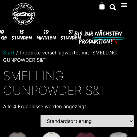
00
15
10
51
Bis Zur
Nächsten
age
Stunden
Minuten
Stunden
Produktion!
🔍
Start
/ Produkte verschlagwortet mit „SMELLING
GUNPOWDER S&T“
SMELLING
GUNPOWDER S&T
Alle 4 Ergebnisse werden angezeigt