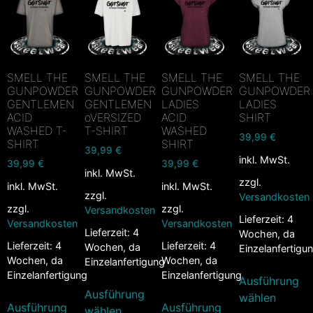
SMELL THE
SMELL THE
SMELL THE
SMELL THE
GUNPOWDER
GUNPOWDER
GUNPOWDER
GUNPOWDER
GENTLEMEN
GENTLEMEN
LADIES
LADIES
ACID
oVERSIZED
ACID
SHIRT
WASHED T-
T-SHIRT
WASHED
39,99
€
SHIRT
SHIRT
39,99
€
inkl. MwSt.
39,99
€
39,99
€
inkl. MwSt.
zzgl.
inkl. MwSt.
inkl. MwSt.
zzgl.
Versandkosten
zzgl.
zzgl.
Versandkosten
Lieferzeit:
4
Versandkosten
Versandkosten
Lieferzeit:
4
Wochen, da
Lieferzeit:
4
Lieferzeit:
4
Wochen, da
Einzelanfertigu
Wochen, da
Wochen, da
Einzelanfertigung
Einzelanfertigung
Einzelanfertigung
Ausführung
Ausführung
wählen
Ausführung
Ausführung
wählen