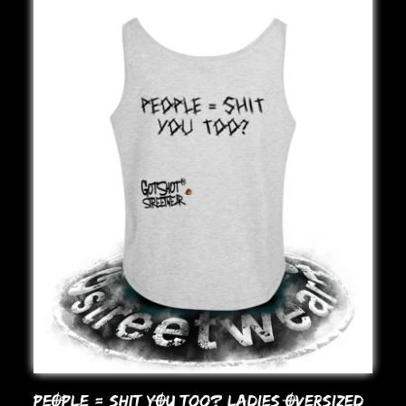
PEOPLE = SHIT YOU Too? LADIES OVERSIZED