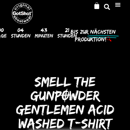
00
04
43
21
Bis Zur
Nächsten
age
Stunden
Minuten
Stunden
Produktion!
🔍
SMELL THE
GUNPOWDER
GENTLEMEN ACID
WASHED T-SHIRT