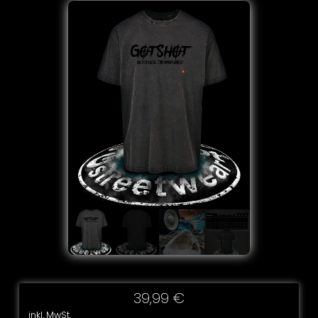
39,99
€
inkl. MwSt.