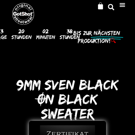
13
20
02
38
Bis Zur
Nächsten
age
Stunden
Minuten
Stunden
Produktion!
🔍
9MM SVEN BLACK
ON BLACK
SWEATER