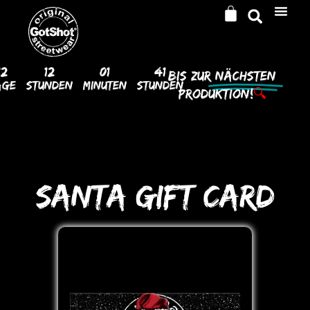
12
12
01
41
Bis Zur
Nächsten
age
Stunden
Minuten
Stunden
Produktion!
🔍
SANTA GIFT CARD