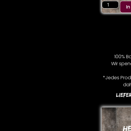
I
100% Ba
Wir spen
*Jedes Produ
dah
Liefe
H