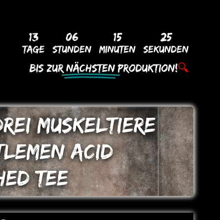
13
06
15
25
Tage
Stunden
Minuten
Sekunden
Bis Zur
Nächsten
Produktion!
🔍
DREI MUSKELTIERE
TLEMEN ACID
HED TEE