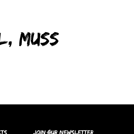
l, muss
cts
Join Our Newsletter