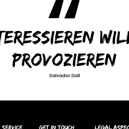
teressieren wil
provozieren
Salvador Dali
 Service
Get In Touch
Legal Aspe