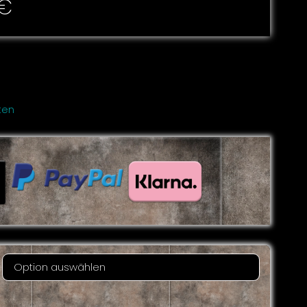
€
ten