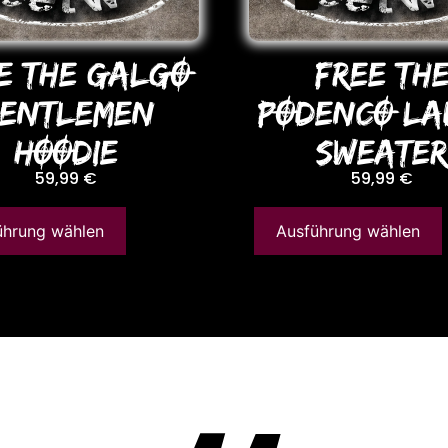
E THE GALGO
FREE TH
ENTLEMEN
PODENCO LA
HOODIE
SWEATE
59,99
€
59,99
€
ührung wählen
Ausführung wählen