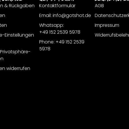
en & Rückgaben
Kontaktformular
AGB
en
Email: info@gotshot.de
Datenschutzer
ten
Whatsapp:
Impressum
+49 152 2539 5978
e-Einstellungen
Widerrufsbeleh
Phone: +49 152 2539
5978
r Privatsphäre-
en
gen widerrufen