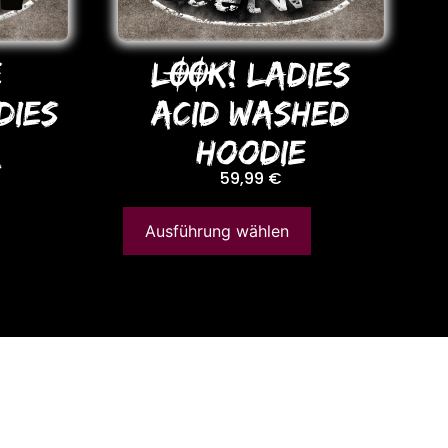
E
LOOK! LADIES
DIES
ACID WASHED
R
HooDIE
59,99
€
Ausführung wählen