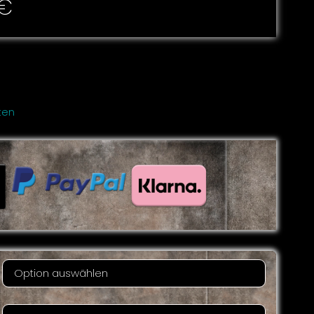
€
ten