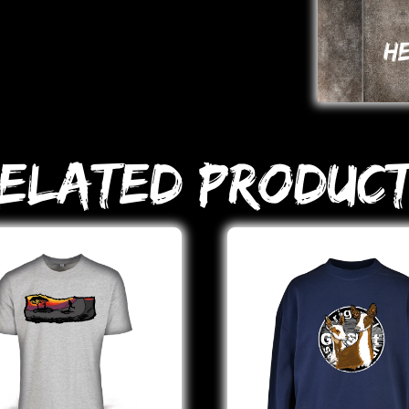
H
elated Produc