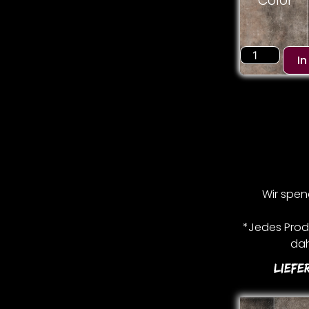
Color
I
Wir spen
*Jedes Produ
dah
Liefe