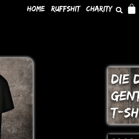
Home
Ruffshit
Charity
DIE 
GEN
T-SH