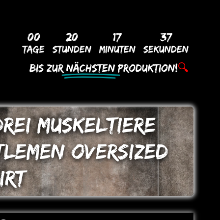
00
20
17
36
Tage
Stunden
Minuten
Sekunden
Bis Zur
Nächsten
Produktion!
🔍
DREI MUSKELTIERE
TLEMEN oVERSIZED
IRT