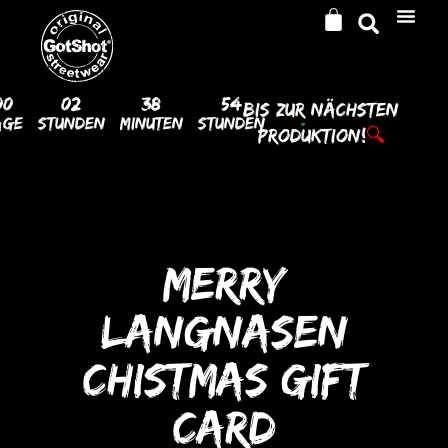
00
02
38
54
Bis Zur
Nächsten
age
Stunden
Minuten
Stunden
Produktion!
🔍
MERRY
LANGNASEN
CHISTMAS GIFT
CARD