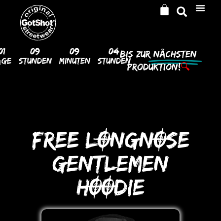
01
09
09
04
Bis Zur
Nächsten
age
Stunden
Minuten
Stunden
Produktion!
🔍
FREE LONGNOSE
GENTLEMEN
HOODIE