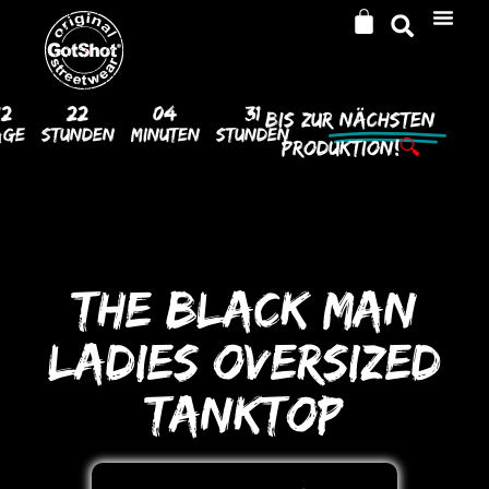
12
22
04
31
Bis Zur
Nächsten
age
Stunden
Minuten
Stunden
Produktion!
🔍
THE BLACK MAN
LADIES oVERSIZED
TANKToP