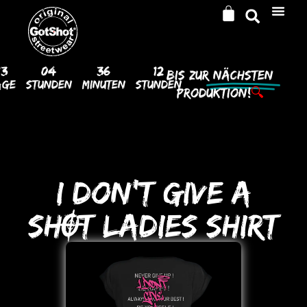
13
04
36
12
Bis Zur
Nächsten
age
Stunden
Minuten
Stunden
Produktion!
🔍
I DoN’T GIVE A
SHOT LADIES SHIRT