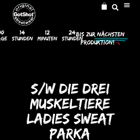
00
14
12
24
Bis Zur
Nächsten
age
Stunden
Minuten
Stunden
Produktion!
🔍
S/W DIE DREI
MUSKELTIERE
LADIES SWEAT
PARKA