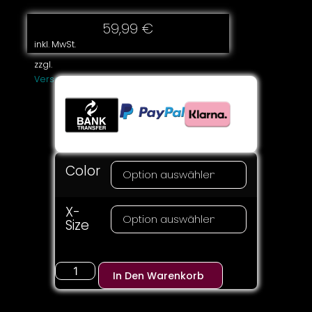
59,99
€
inkl. MwSt.
zzgl.
Versandkosten
Color
X-
Size
In Den Warenkorb