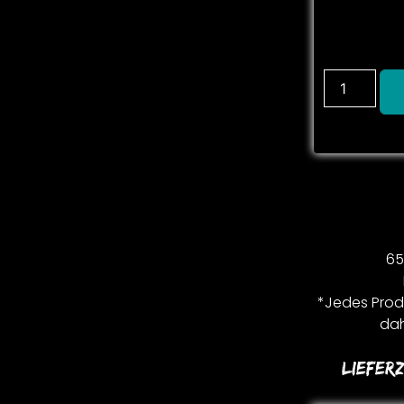
65
*Jedes Produ
dah
Lieferz