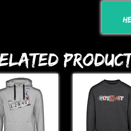
H
elated Produc