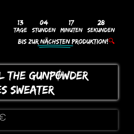
13
04
17
27
Tage
Stunden
Minuten
Sekunden
Bis Zur
Nächsten
Produktion!
🔍
L THE GUNPOWDER
ES SWEATER
€