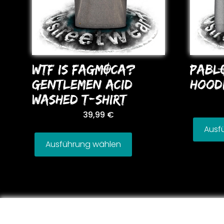
WTF IS FAGMOCA?
PABL
GENTLEMEN ACID
HooD
WASHED T-SHIRT
39,99
€
Ausf
Ausführung wählen