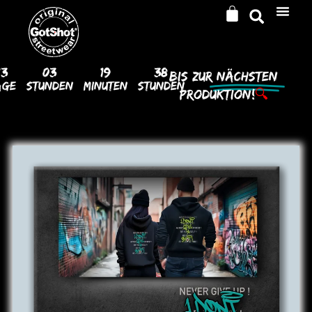
13
03
19
37
Bis Zur
Nächsten
age
Stunden
Minuten
Stunden
Produktion!
🔍