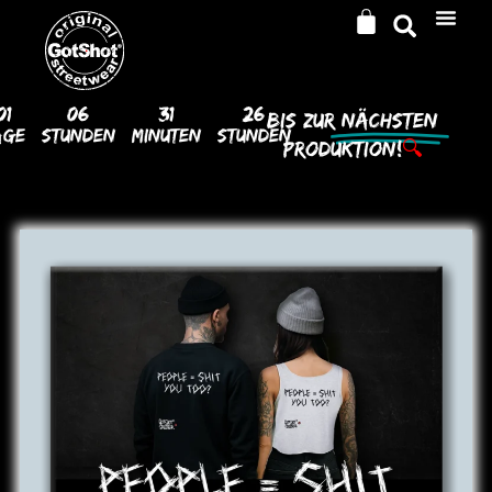
01
06
31
24
Bis Zur
Nächsten
age
Stunden
Minuten
Stunden
Produktion!
🔍