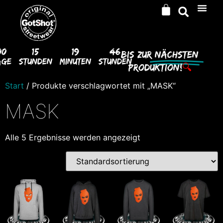
00
15
19
46
Bis Zur
Nächsten
age
Stunden
Minuten
Stunden
Produktion!
🔍
Start
/ Produkte verschlagwortet mit „MASK“
MASK
Alle 5 Ergebnisse werden angezeigt